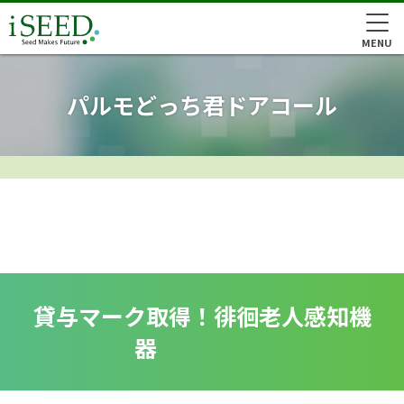
MENU
パルモどっち君ドアコール
貸与マーク取得！徘徊老人感知機
器