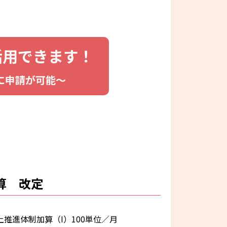
活用できます！
に申請が可能〜
加算 改定
推進体制加算（I）100単位／月