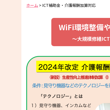
ホーム
>
ICT補助⾦・介護報酬加算対応
WiFi環境整
〜大規模修繕I