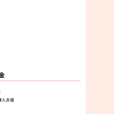
金
：
導入支援